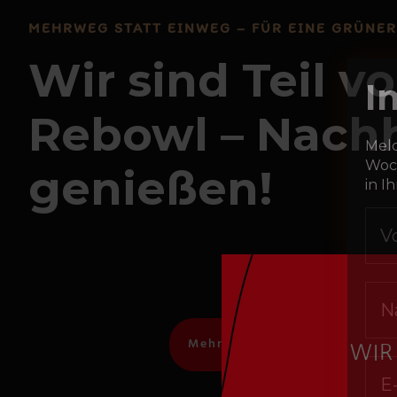
MEHRWEG STATT EINWEG – FÜR EINE GRÜNE
Wir sind Teil v
Rebowl – Nachh
genießen!
I
Meld
Woch
in I
Mehr über Rebowl erfahren
WIR