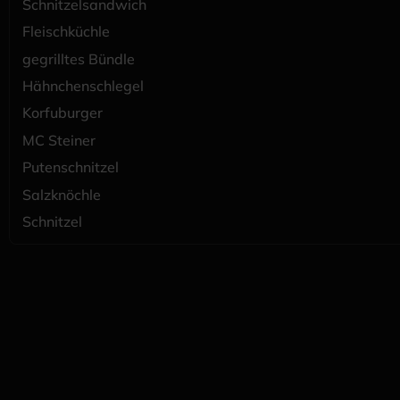
Schnitzelsandwich
Fleischküchle
gegrilltes Bündle
Hähnchenschlegel
Korfuburger
MC Steiner
Putenschnitzel
Salzknöchle
Schnitzel