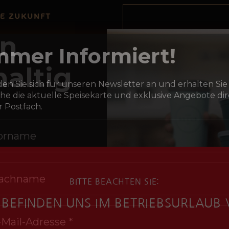
RE ZUKUNFT
on
altig
mmer Informiert!
en Sie sich für unseren Newsletter an und erhalten Sie
e die aktuelle Speisekarte und exklusive Angebote dir
hr Postfach.
BITTE BEACHTEN SIE:
 BEFINDEN UNS IM BETRIEBSURLAUB