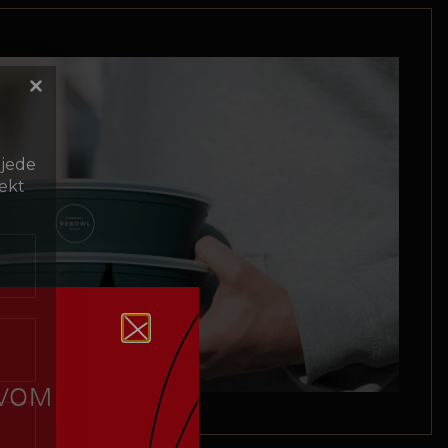
 jede
ekt
 VOM