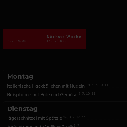
Diese Woche
Nächste Woche
10.–14.08.
17.–21.08.
Montag
1a, 3, 7, 10, 11
italienische Hackbällchen mit Nudeln
3, 7, 10, 11
Reispfanne mit Pute und Gemüse
Dienstag
1a, 3, 7, 10, 11
Jägerschnitzel mit Spätzle
1a, 3, 7
Apfelstrudel mit Vanillesoße