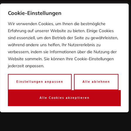
Cookie-Einstellungen
Wir verwenden Cookies, um Ihnen die bestmögliche
Erfahrung auf unserer Website zu bieten. Einige Cookies
sind essenziell, um den Betrieb der Seite zu gewährleisten,
während andere uns helfen, Ihr Nutzererlebnis zu
verbessern, indem sie Informationen über die Nutzung der
Website sammeln. Sie können Ihre Cookie-Einstellungen
jederzeit anpassen.
Einstellungen anpassen
Alle ablehnen
Immer Informiert!
Wir senden keinen Spam - versprochen! Erfahre
Alle Cookies akzeptieren
mehr in unserer
Datenschutzerklärung
.
Melden Sie sich für unseren Newsletter an und
erhalten Sie jede Woche die aktuelle Speisekarte
und exklusive Angebote direkt in Ihr Postfach.