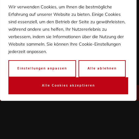
Wir verwenden Cookies, um Ihnen die bestmögliche
Erfahrung auf unserer Website zu bieten. Einige Cookies
sind essenziell, um den Betrieb der Seite zu gewährleisten,
während andere uns helfen, Ihr Nutzererlebnis zu
verbessern, indem sie Informationen über die Nutzung der
Website sammeln. Sie können Ihre Cookie-Einstellungen
jederzeit anpassen.
Wir senden keinen Spam - versprochen! Erfahre
Einstellungen anpassen
Alle ablehnen
mehr in unserer
Datenschutzerklärung
.
Wir senden keinen Spam - versprochen! Erfahre
Alle Cookies akzeptieren
mehr in unserer
Datenschutzerklärung
.
Quick Links
Startseite
Angebote
Mittagskarte