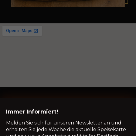
Immer Informiert!
Immer Informiert!
Melden Sie sich für unseren Newsletter an und
erhalten Sie jede Woche die aktuelle Speisekarte
Melden Sie sich für unseren Newsletter an und
und exklusive Angebote direkt in Ihr Postfach.
erhalten Sie jede Woche die aktuelle Speisekarte